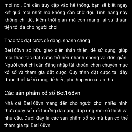
mọi nơi. Chỉ cần truy cập vào hệ thống, bạn sẽ biết ngay
kết quả mới nhất mà không cần chờ đợi. Tính năng này
không chỉ tiết kiệm thời gian mà còn mang lại sự thuận
tiện tối đa cho người chơi.
Thao tác đặt cược dễ dàng, nhanh chóng
Bet168vn sở hữu giao diện thân thiện, dễ sử dụng, giúp
mọi thao tác đặt cược trở nên nhanh chóng và đơn giản.
Người chơi chỉ cần đăng nhập tài khoản, chọn chuyên mục
xổ số và tham gia đặt cược. Quy trình đặt cược tại đây
được thiết kế rõ ràng, dễ hiểu, phù hợp với cả tân thủ.
Các sản phẩm xổ số Bet168vn
Nhà cái Bet168vn mang đến cho người chơi nhiều hình
thức quay số đổi thưởng đa dạng, đáp ứng mọi sở thích và
nhu cầu. Dưới đây là các sản phẩm xổ số mà bạn có thể
tham gia tại Bet168vn: