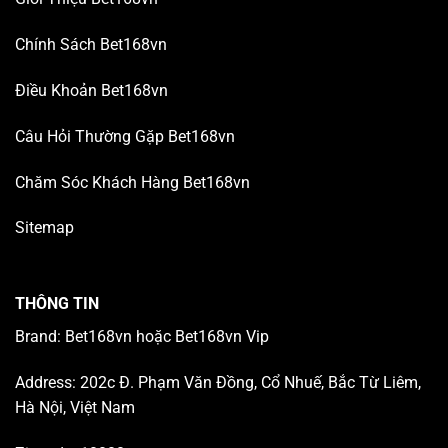
Chính Sách Bet168vn
Điều Khoản Bet168vn
Câu Hỏi Thường Gặp Bet168vn
Chăm Sóc Khách Hàng Bet168vn
Sitemap
THÔNG TIN
Brand: Bet168vn hoặc
Bet168vn Vip
Address: 202c Đ. Phạm Văn Đồng, Cổ Nhuế, Bắc Từ Liêm,
Hà Nội, Việt Nam