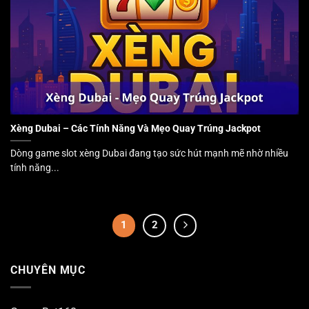
Xèng Dubai – Các Tính Năng Và Mẹo Quay Trúng Jackpot
Dòng game slot xèng Dubai đang tạo sức hút mạnh mẽ nhờ nhiều
tính năng...
1
2
CHUYÊN MỤC