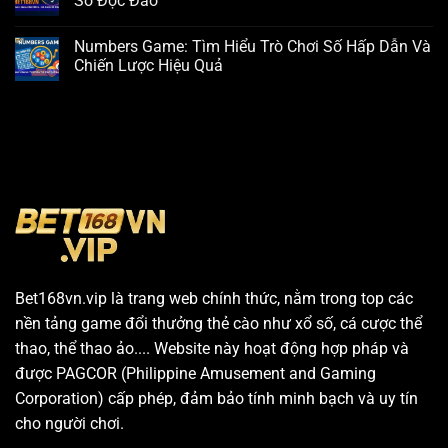
Số Độc Đáo
Numbers Game: Tìm Hiểu Trò Chơi Số Hấp Dẫn Và
Chiến Lược Hiệu Quả
Bet168vn.vip
là trang web chính thức, nằm trong top các
nền tảng game đổi thưởng thẻ cào như xổ số, cá cược thể
thao, thể thao ảo.... Website này hoạt động hợp pháp và
được PAGCOR (Philippine Amusement and Gaming
Corporation) cấp phép, đảm bảo tính minh bạch và uy tín
cho người chơi.