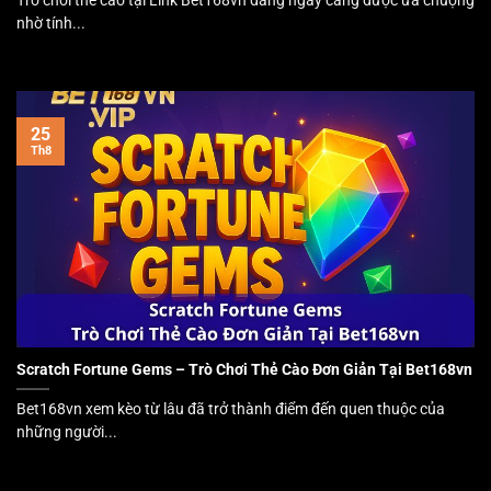
Trò chơi thẻ cào tại Link Bet168vn đang ngày càng được ưa chuộng
nhờ tính...
25
Th8
Scratch Fortune Gems – Trò Chơi Thẻ Cào Đơn Giản Tại Bet168vn
Bet168vn xem kèo từ lâu đã trở thành điểm đến quen thuộc của
những người...