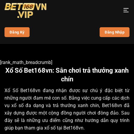
Chuyển
đến
nội
dung
Đăng Ký
Đăng Nhập
[rank_math_breadcrumb]
Xổ Số Bet168vn: Sân chơi trả thưởng xanh
chín
Xổ Số Bet168vn đang nhận được sự chú ý đặc biệt từ
những người đam mê con số. Bằng việc cung cấp các dịch
vụ xổ số đa dạng và trả thưởng xanh chín, Bet168vn đã
xây dựng được một cộng đồng người chơi đông đảo. Sau
đây sẽ là những ưu điểm cũng như hướng dẫn quy trình
giúp bạn tham gia xổ số tại Bet168vn.