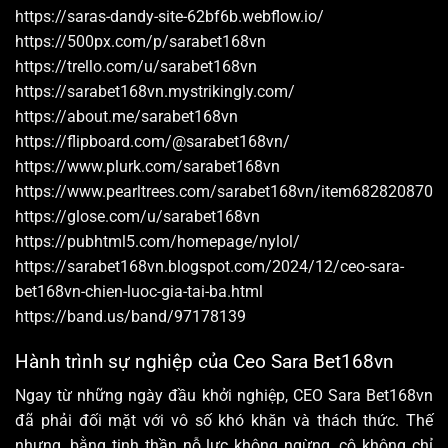
https://saras-dandy-site-62bf6b.webflow.io/
https://500px.com/p/sarabet168vn
https://trello.com/u/sarabet168vn
https://sarabet168vn.mystrikingly.com/
https://about.me/sarabet168vn
https://flipboard.com/@sarabet168vn/
https://www.plurk.com/sarabet168vn
https://www.pearltrees.com/sarabet168vn/item682820870
https://glose.com/u/sarabet168vn
https://pubhtml5.com/homepage/nylol/
https://sarabet168vn.blogspot.com/2024/12/ceo-sara-
bet168vn-chien-luoc-gia-tai-ba.html
https://band.us/band/97178139
Hành trình sự nghiệp của Ceo
Sara
Bet168vn
Ngay từ những ngày đầu khởi nghiệp, CEO Sara Bet168vn
đã phải đối mặt với vô số khó khăn và thách thức. Thế
nhưng, bằng tinh thần nỗ lực không ngừng, cô không chỉ