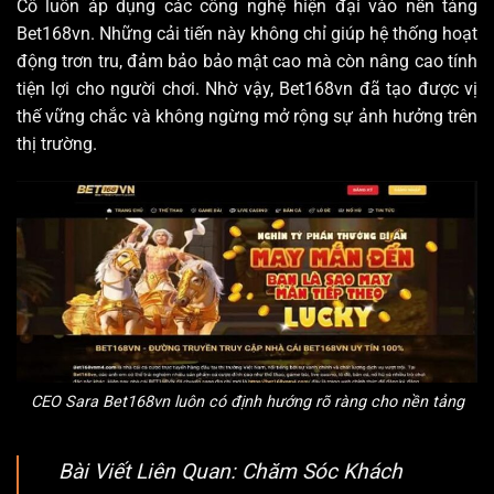
Cô luôn áp dụng các công nghệ hiện đại vào nền tảng
Bet168vn. Những cải tiến này không chỉ giúp hệ thống hoạt
động trơn tru, đảm bảo bảo mật cao mà còn nâng cao tính
tiện lợi cho người chơi. Nhờ vậy, Bet168vn đã tạo được vị
thế vững chắc và không ngừng mở rộng sự ảnh hưởng trên
thị trường.
CEO Sara Bet168vn luôn có định hướng rõ ràng cho nền tảng
Bài Viết Liên Quan:
Chăm Sóc Khách