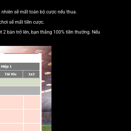
t nhiên sẽ mất toàn bộ cược nếu thua.
chơi sẽ mất tiền cược.
ệt 2 bàn trở lên, bạn thắng 100% tiền thưởng. Nếu