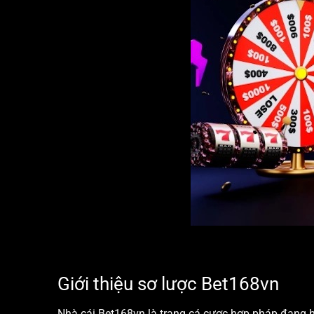
Giới thiệu sơ lược Bet168vn
Nhà cái Bet168vn là trang cá cược hợp pháp đang h