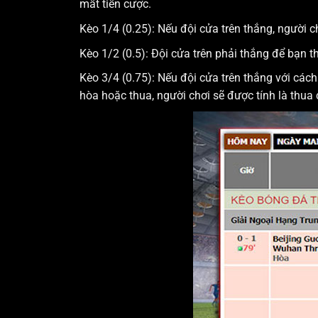
mất tiền cược.
Kèo 1/4 (0.25): Nếu đội cửa trên thắng, người 
Kèo 1/2 (0.5): Đội cửa trên phải thắng để bạn t
Kèo 3/4 (0.75): Nếu đội cửa trên thắng với cách
hòa hoặc thua, người chơi sẽ được tính là thua