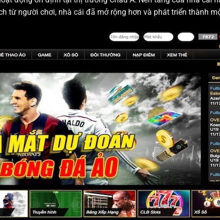
ch từ người chơi, nhà cái đã mở rộng hơn và phát triển thành một