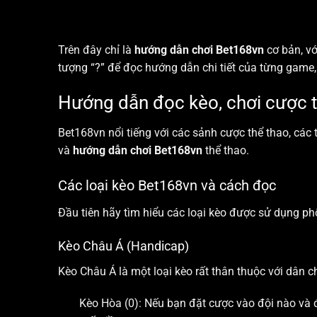
Trên đây chỉ là
hướng dẫn chơi Bet168vn
cơ bản, vớ
tượng “?” để đọc hướng dẫn chi tiết của từng game
Hướng dẫn đọc kèo, chơi cược 
Bet168vn nổi tiếng với các sảnh cược thể thao, các 
và
hướng dẫn chơi Bet168vn
thể thao.
Các loại kèo Bet168vn và cách đọc
Đầu tiên hãy tìm hiểu các loại kèo được sử dụng ph
Kèo Châu Á (Handicap)
Kèo Châu Á là một loại kèo rất thân thuộc với dân ch
Kèo Hòa (0): Nếu bạn đặt cược vào đội nào và đ