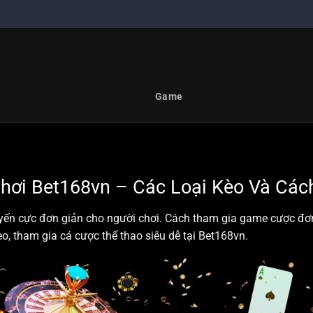
Game
ơi Bet168vn – Các Loại Kèo Và Cách
uyến cực đơn giản cho người chơi. Cách tham gia game cược đơn
, tham gia cá cược thể thao siêu dễ tại Bet168vn.