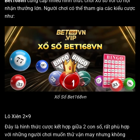
Bet168vn
cung cấp nhiều hình thức chơi Xổ số với cơ hội
nhận thưởng lớn. Người chơi có thể tham gia các kiểu cược
như:
Xổ Số Bet168vn
Lô Xiên 2×9
Đây là hình thức cược kết hợp giữa 2 con số, rất phù hợp
với những người chơi muốn thử vận may nhưng không