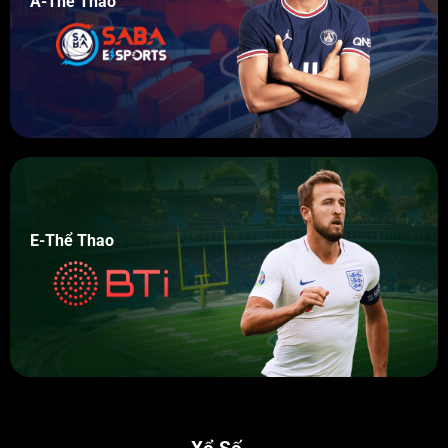
A-Thể Thao
E-Thể Thao