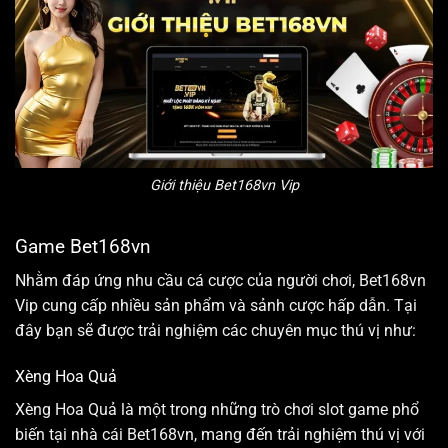
Giới thiệu Bet168vn Vip
Game Bet168vn
Nhằm đáp ứng nhu cầu cá cược của người chơi, Bet168vn
Vip cung cấp nhiều sản phẩm và sảnh cược hấp dẫn. Tại
đây bạn sẽ được trải nghiệm các chuyên mục thú vị như:
Xèng Hoa Quả
Xèng Hoa Quả là một trong những trò chơi slot game phổ
biến tại nhà cái Bet168vn, mang đến trải nghiệm thú vị với