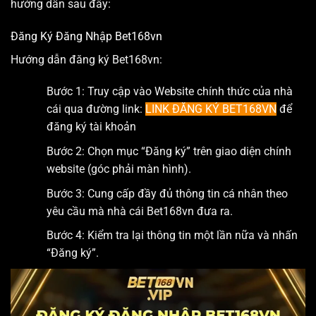
hướng dẫn sau đây:
Đăng Ký Đăng Nhập Bet168vn
Hướng dẫn đăng ký Bet168vn:
Bước 1: Truy cập vào Website chính thức của nhà
cái qua đường link:
LINK ĐĂNG KÝ BET168VN
để
đăng ký tài khoản
Bước 2: Chọn mục “Đăng ký” trên giao diện chính
website (góc phải màn hình).
Bước 3: Cung cấp đầy đủ thông tin cá nhân theo
yêu cầu mà nhà cái Bet168vn đưa ra.
Bước 4: Kiểm tra lại thông tin một lần nữa và nhấn
“Đăng ký”.