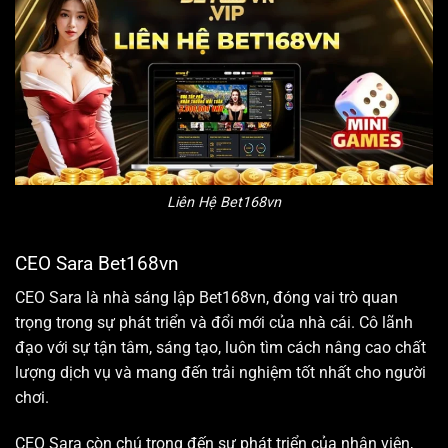
Liên Hệ Bet168vn
CEO Sara Bet168vn
CEO Sara là nhà sáng lập Bet168vn, đóng vai trò quan
trọng trong sự phát triển và đổi mới của nhà cái. Cô lãnh
đạo với sự tận tâm, sáng tạo, luôn tìm cách nâng cao chất
lượng dịch vụ và mang đến trải nghiệm tốt nhất cho người
chơi.
CEO Sara còn chú trọng đến sự phát triển của nhân viên,