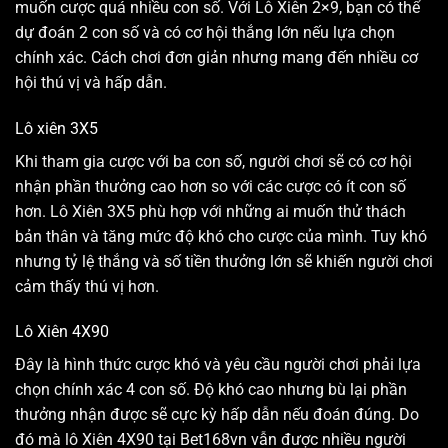
muốn cược quá nhiều con số. Với Lô Xiên 2×9, bạn có thể
dự đoán 2 con số và có cơ hội thắng lớn nếu lựa chọn
chính xác. Cách chơi đơn giản nhưng mang đến nhiều cơ
hội thú vị và hấp dẫn.
Lô xiên 3X5
Khi tham gia cược với ba con số, người chơi sẽ có cơ hội
nhận phần thưởng cao hơn so với các cược có ít con số
hơn. Lô Xiên 3X5 phù hợp với những ai muốn thử thách
bản thân và tăng mức độ khó cho cược của mình. Tuy khó
nhưng tỷ lệ thắng và số tiền thưởng lớn sẽ khiến người chơi
cảm thấy thú vị hơn.
Lô Xiên 4X90
Đây là hình thức cược khó và yêu cầu người chơi phải lựa
chọn chính xác 4 con số. Độ khó cao nhưng bù lại phần
thưởng nhận được sẽ cực kỳ hấp dẫn nếu đoán đúng. Do
đó mà lô Xiên 4X90 tại Bet168vn vẫn được nhiều người