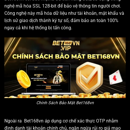
nghệ mã hóa SSL 128-bit để bảo vệ thông tin người chơi.
Công nghệ này mã hóa dữ liệu như tài khoản, mật khẩu và
lịch sử giao dịch thành ký tự số, đảm bảo an toàn 100%
ngay cả khi hệ thống bị tấn công.
Chính Sách Bảo Mật Bet168vn
Ngoài ra Bet168vn áp dụng cơ chế xác thực OTP nhằm
định danh tài khoản chính chủ, ngăn ngừa rủi ro giả mạo