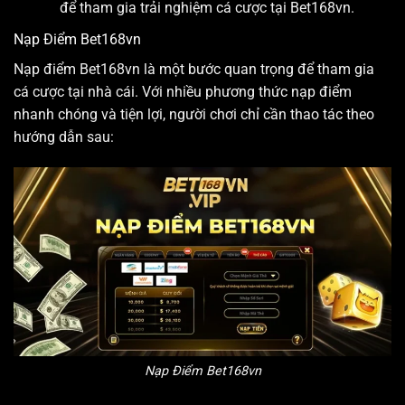
để tham gia trải nghiệm cá cược tại Bet168vn.
Nạp Điểm Bet168vn
Nạp điểm Bet168vn là một bước quan trọng để tham gia
cá cược tại nhà cái. Với nhiều phương thức nạp điểm
nhanh chóng và tiện lợi, người chơi chỉ cần thao tác theo
hướng dẫn sau:
Nạp Điểm Bet168vn