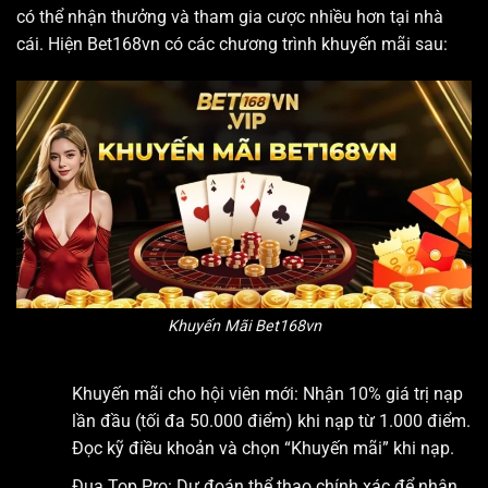
có thể nhận thưởng và tham gia cược nhiều hơn tại nhà
cái. Hiện Bet168vn có các chương trình khuyến mãi sau:
Khuyến Mãi Bet168vn
Khuyến mãi cho hội viên mới: Nhận 10% giá trị nạp
lần đầu (tối đa 50.000 điểm) khi nạp từ 1.000 điểm.
Đọc kỹ điều khoản và chọn “Khuyến mãi” khi nạp.
Đua Top Pro: Dự đoán thể thao chính xác để nhận