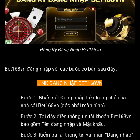
Đăng Ký Đăng Nhập Bet168vn
Bet168vn đăng nhập với các bước cơ bản sau đây:
LINK ĐĂNG NHẬP BET168VN
Bước 1: Nhấn nút Đăng nhập trên trang chủ của
nhà cái Bet168vn (góc phải màn hình)
Bước 2: Tại đây điền thông tin tài khoản Bet168vn,
bao gồm Tên đăng nhập và Mật khẩu.
Bước 3: Kiểm tra lại thông tin và nhấn “Đăng nhập”